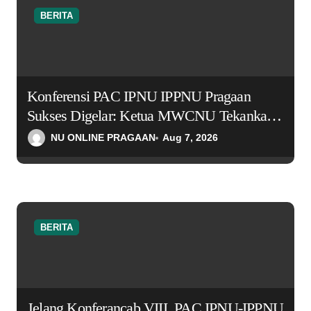
o
BERITA
n
Konferensi PAC IPNU IPPNU Pragaan
Sukses Digelar: Ketua MWCNU Tekankan
Tiga Karakter Utama Kepemimpinan Masa
NU ONLINE PRAGAAN
Aug 7, 2026
Depan
BERITA
Jelang Konferancab VIII, PAC IPNU-IPPNU