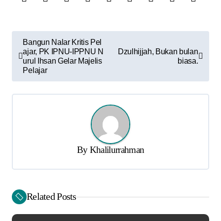
P
Bangun Nalar Kritis Pel
ajar, PK IPNU-IPPNU N
Dzulhijjah, Bukan bulan
o
urul Ihsan Gelar Majelis
biasa.
s
Pelajar
t
n
a
v
By
Khalilurrahman
i
g
a
Related Posts
t
i