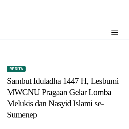
Skip
to
content
BERITA
Sambut Iduladha 1447 H, Lesbumi
MWCNU Pragaan Gelar Lomba
Melukis dan Nasyid Islami se-
Sumenep