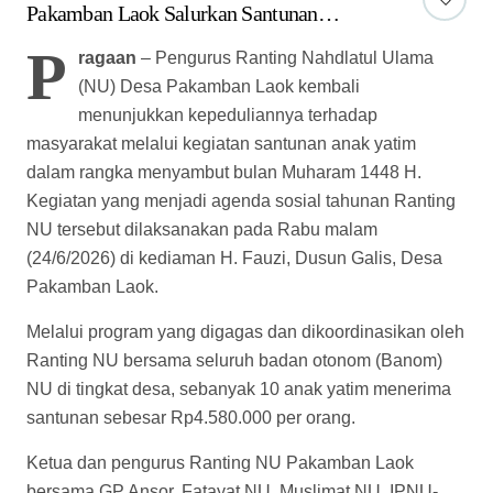
Pakamban Laok Salurkan Santunan
Rp4,58 Juta untuk Setiap Anak Yatim
P
ragaan
– Pengurus Ranting Nahdlatul Ulama
(NU) Desa Pakamban Laok kembali
menunjukkan kepeduliannya terhadap
masyarakat melalui kegiatan santunan anak yatim
dalam rangka menyambut bulan Muharam 1448 H.
Kegiatan yang menjadi agenda sosial tahunan Ranting
NU tersebut dilaksanakan pada Rabu malam
(24/6/2026) di kediaman H. Fauzi, Dusun Galis, Desa
Pakamban Laok.
Melalui program yang digagas dan dikoordinasikan oleh
Ranting NU bersama seluruh badan otonom (Banom)
NU di tingkat desa, sebanyak 10 anak yatim menerima
santunan sebesar Rp4.580.000 per orang.
Ketua dan pengurus Ranting NU Pakamban Laok
bersama GP Ansor, Fatayat NU, Muslimat NU, IPNU-