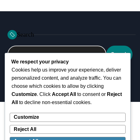
o
s
t
s
Search
p
a
Search
g
We respect your privacy
Cookies help us improve your experience, deliver
i
personalized content, and analyze traffic. You can
n
choose which cookies to allow by clicking
a
Customize
. Click
Accept All
to consent or
Reject
All
to decline non-essential cookies.
t
i
Customize
o
Reject All
n