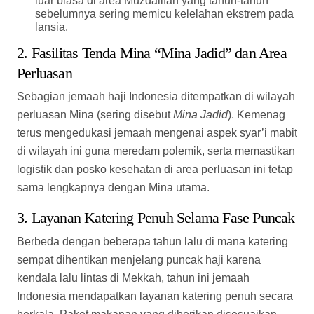
logistik dan posko kesehatan di area perluasan ini tetap
sama lengkapnya dengan Mina utama.
3. Layanan Katering Penuh Selama Fase Puncak
Berbeda dengan beberapa tahun lalu di mana katering
sempat dihentikan menjelang puncak haji karena
kendala lalu lintas di Mekkah, tahun ini jemaah
Indonesia mendapatkan layanan katering penuh secara
berkala. Paket makanan yang diberikan disesuaikan
dengan lidah Indonesia dan dikemas dalam boks siap
saji demi menjaga asupan nutrisi jemaah di tengah
cuaca panas ekstrem.
4. Pengetatan Razia Jemaah Non-Visa Haji
Pihak otoritas keamanan Arab Saudi tahun ini sangat
memperketat pemeriksaan (
check point
) di jalur-jalur
masuk Mekkah dan Armuzna. PPIH mengonfirmasi ada