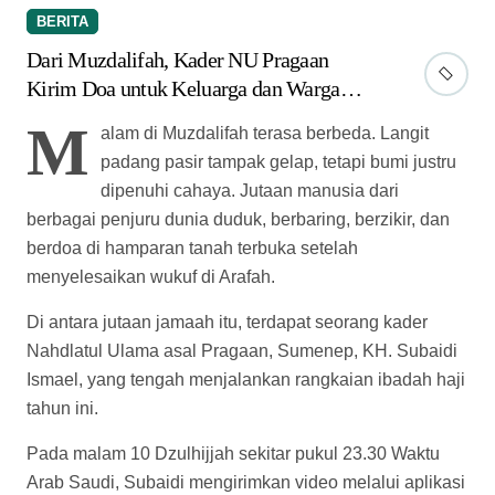
WhatsApp kepada keluarga, sahabat, dan warga
kampung halamannya. Dari tengah lautan manusia di
Muzdalifah, ia merekam suasana mabit dengan suara
lirih bercampur haru.
“Subhanallah walhamdulillah, walailahaillallah wallahu
akbar. Jutaan umat manusia dari berbagai penjuru dunia
sudah berkumpul melakukan mabit di Muzdalifah yang
sebentar lagi akan menuju Mina,” tuturnya dalam video
tersebut.
Suara talbiyah, zikir, dan doa terdengar bersahutan dari
berbagai arah. Tidak ada sekat bahasa, negara, maupun
warna kulit. Semua larut dalam satu panggilan yang
sama sebagai tamu Allah SWT.
Ketua Ranting NU Jaddung tersebut menggambarkan
bagaimana para jamaah memadati bumi Muzdalifah