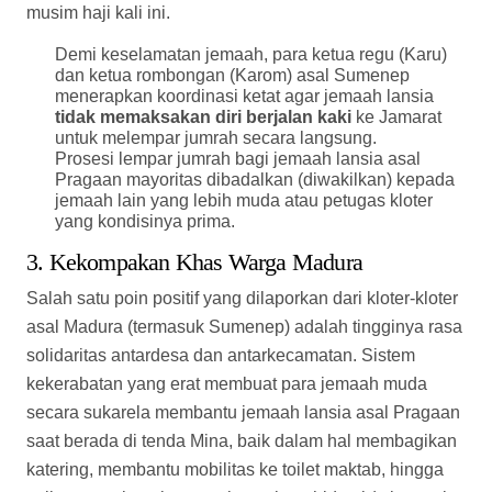
3. Kekompakan Khas Warga Madura
Salah satu poin positif yang dilaporkan dari kloter-kloter
asal Madura (termasuk Sumenep) adalah tingginya rasa
solidaritas antardesa dan antarkecamatan. Sistem
kekerabatan yang erat membuat para jemaah muda
secara sukarela membantu jemaah lansia asal Pragaan
saat berada di tenda Mina, baik dalam hal membagikan
katering, membantu mobilitas ke toilet maktab, hingga
saling mengingatkan untuk menjaga hidrasi (minum air
putih dicampur oralit).
4. Tantangan Cuaca Ekstrem
Tim kesehatan kloter yang mendampingi jemaah
Madura terus melakukan
sweeping
berkala di dalam
tenda-tenda Mina. Jemaah asal Pragaan diimbau
secara personal untuk menahan diri dari aktivitas
berbelanja atau sekadar keluar tenda jika tidak ada