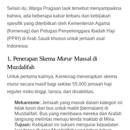
Muzdalifah
Untuk pertama kalinya, Kemenag menerapkan skema
murur
secara masif bagi sekitar 55.000 jemaah haji
reguler risiko tinggi, lansia, dan disabilitas.
Mekanisme:
Jemaah yang masuk dalam kategori ini
tidak turun dari bus untuk mabit (bermalam) di
Muzdalifah. Bus yang membawa mereka dari Arafah
langsung melintas menuju tenda maktab di Mina.
Tujuan:
Kebijakan ini sukses mengurai kepadatan
luar biasa di area Muzdalifah yang tahun-tahun
sebelumnya sering memicu kelelahan ekstrem pada
lansia.
2. Fasilitas Tenda Mina “Mina Jadid” dan Area
Perluasan
Sebagian jemaah haji Indonesia ditempatkan di wilayah
perluasan Mina (sering disebut
Mina Jadid
). Kemenag
terus mengedukasi jemaah mengenai aspek syar’i mabit
di wilayah ini guna meredam polemik, serta memastikan