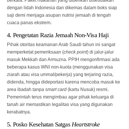
beberapa kasus WNI non-kuota (menggunakan visa
ziarah atau visa ummal/pekerja) yang terjaring razia,
didenda, hingga dideportasi karena mencoba masuk ke
area ibadah tanpa
smart card
(kartu Nusuk) resmi.
Pemerintah terus mengimbau agar pihak keluarga di
tanah air memastikan legalitas visa yang digunakan
kerabatnya.
5. Posko Kesehatan Satgas
Heartstroke
Mengingat suhu menyentuh
47°C
, Tim Kesehatan Haji
Indonesia menyiagakan posko khusus di sepanjang
jalur jamarat (tempat melontar jumrah). Petugas dibekali
dengan alat penyemprot air (
water sprayer
) portable,
oralit, dan cairan hidrasi untuk langsung dibagikan
kepada jemaah Indonesia yang terlihat mulai kelelahan
saat berjalan kaki.