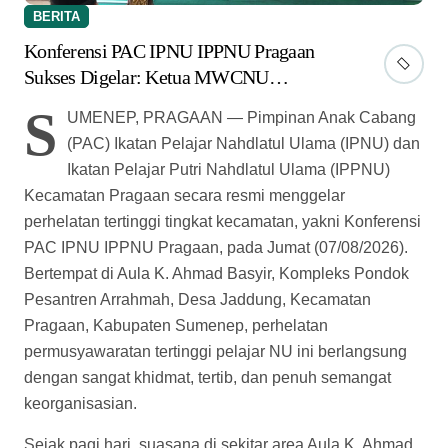
BERITA
Konferensi PAC IPNU IPPNU Pragaan
Sukses Digelar: Ketua MWCNU
Tekankan Tiga Karakter Utama
S
UMENEP, PRAGAAN — Pimpinan Anak Cabang
Kepemimpinan Masa Depan
(PAC) Ikatan Pelajar Nahdlatul Ulama (IPNU) dan
Ikatan Pelajar Putri Nahdlatul Ulama (IPPNU)
Kecamatan Pragaan secara resmi menggelar
perhelatan tertinggi tingkat kecamatan, yakni Konferensi
PAC IPNU IPPNU Pragaan, pada Jumat (07/08/2026).
Bertempat di Aula K. Ahmad Basyir, Kompleks Pondok
Pesantren Arrahmah, Desa Jaddung, Kecamatan
Pragaan, Kabupaten Sumenep, perhelatan
permusyawaratan tertinggi pelajar NU ini berlangsung
dengan sangat khidmat, tertib, dan penuh semangat
keorganisasian.
Sejak pagi hari, suasana di sekitar area Aula K. Ahmad