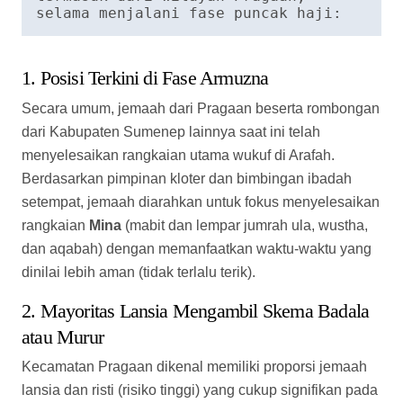
rangkaian
Mina
(mabit dan lempar jumrah ula, wustha,
dan aqabah) dengan memanfaatkan waktu-waktu yang
dinilai lebih aman (tidak terlalu terik).
2. Mayoritas Lansia Mengambil Skema Badala
atau Murur
Kecamatan Pragaan dikenal memiliki proporsi jemaah
lansia dan risti (risiko tinggi) yang cukup signifikan pada
musim haji kali ini.
Demi keselamatan jemaah, para ketua regu (Karu)
dan ketua rombongan (Karom) asal Sumenep
menerapkan koordinasi ketat agar jemaah lansia
tidak memaksakan diri berjalan kaki
ke Jamarat
untuk melempar jumrah secara langsung.
Prosesi lempar jumrah bagi jemaah lansia asal
Pragaan mayoritas dibadalkan (diwakilkan) kepada
jemaah lain yang lebih muda atau petugas kloter
yang kondisinya prima.