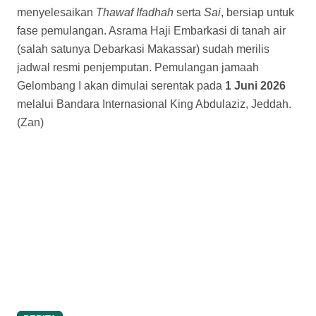
menyelesaikan
Thawaf Ifadhah
serta
Sai
, bersiap untuk
fase pemulangan. Asrama Haji Embarkasi di tanah air
(salah satunya Debarkasi Makassar) sudah merilis
jadwal resmi penjemputan. Pemulangan jamaah
Gelombang I akan dimulai serentak pada
1 Juni 2026
melalui Bandara Internasional King Abdulaziz, Jeddah.
(Zan)
BERITA
Fase Puncak Haji, Jemaah Asal Madura
Harus Menghadapi Berbagai Rintangan
J
emaah haji asal
Kecamatan Pragaan,
Kabupaten Sumenep, Madura
tergabung dalam
gelombang awal keberangkatan dari Madura
menuju Embarkasi Surabaya (SUB) menuju ke Tanah
Suci. di tanah Suci Mekkah dan Madinah, mereka tak