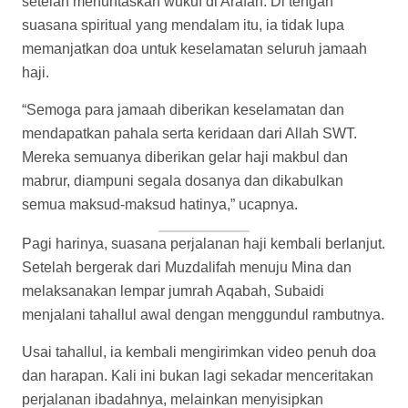
kerinduan agar keluarga, kerabat, tetangga, dan
masyarakat kampungnya juga mendapat kesempatan
menjadi tamu Allah.
Dengan nada pelan dan penuh penghayatan, ia
mengisahkan tahapan demi tahapan ibadah haji yang
telah dilaluinya: mulai ihram dari miqat, wukuf di Arafah,
mabit di Muzdalifah, hingga melempar jumrah di Mina.
“Harapan kedua, semoga rambut anak cucu abdhi
dalem bisa qabul hajat juga untuk bertahallul setelah
Jumratul Aqabah,” tuturnya.
Bagi Subaidi, tahallul bukan hanya prosesi menggundul
rambut semata. Ia meyakini dawuh para guru bahwa
setiap helai rambut yang dipotong menjadi sebab
ampunan dosa dan doa malaikat bagi orang yang
berhaji.