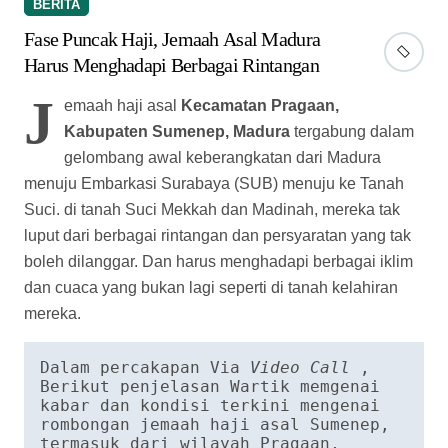
luput dari berbagai rintangan dan persyaratan yang tak
boleh dilanggar. Dan harus menghadapi berbagai iklim
dan cuaca yang bukan lagi seperti di tanah kelahiran
mereka.
Dalam percakapan Via 
Video Call
 , 
Berikut penjelasan Wartik memgenai 
kabar dan kondisi terkini mengenai 
rombongan jemaah haji asal Sumenep, 
termasuk dari wilayah Pragaan, 
selama menjalani fase puncak haji:
1. Posisi Terkini di Fase Armuzna
Secara umum, jemaah dari Pragaan beserta rombongan
dari Kabupaten Sumenep lainnya saat ini telah
menyelesaikan rangkaian utama wukuf di Arafah.
Berdasarkan pimpinan kloter dan bimbingan ibadah
setempat, jemaah diarahkan untuk fokus menyelesaikan