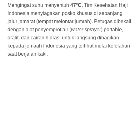
BERITA
Dari Muzdalifah, Kader NU Pragaan
Kirim Doa untuk Keluarga dan Warga
Kampung
M
alam di Muzdalifah terasa berbeda. Langit
padang pasir tampak gelap, tetapi bumi justru
dipenuhi cahaya. Jutaan manusia dari
berbagai penjuru dunia duduk, berbaring, berzikir, dan
berdoa di hamparan tanah terbuka setelah
menyelesaikan wukuf di Arafah.
Di antara jutaan jamaah itu, terdapat seorang kader
Nahdlatul Ulama asal Pragaan, Sumenep, KH. Subaidi
Ismael, yang tengah menjalankan rangkaian ibadah haji
tahun ini.
Pada malam 10 Dzulhijjah sekitar pukul 23.30 Waktu
Arab Saudi, Subaidi mengirimkan video melalui aplikasi