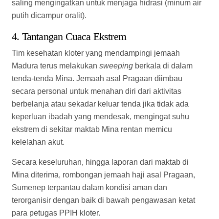
keperluan ibadah yang mendesak, mengingat suhu
ekstrem di sekitar maktab Mina rentan memicu
kelelahan akut.
Secara keseluruhan, hingga laporan dari maktab di
Mina diterima, rombongan jemaah haji asal Pragaan,
Sumenep terpantau dalam kondisi aman dan
terorganisir dengan baik di bawah pengawasan ketat
para petugas PPIH kloter.
Selain itu, Warga Pragaan laok tersebut menyampaikna
bahwa, ada beberapa kabar terbaru dan kebijakan
spesifik yang diterbitkan oleh Kementerian Agama
(Kemenag) dan Petugas Penyelenggara Ibadah Haji
(PPIH) di Arab Saudi khusus untuk jemaah asal
Indonesia:
1. Penerapan Skema
Murur
Massal di