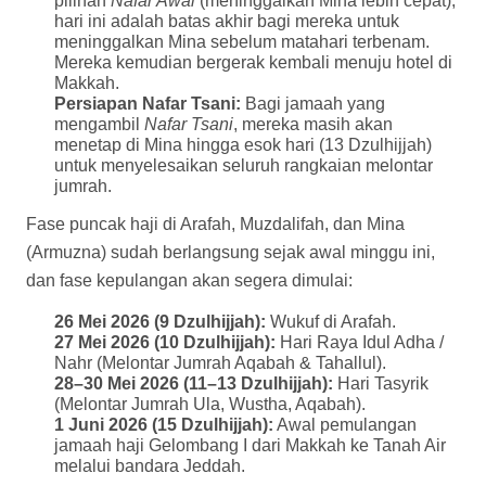
pilihan
Nafar Awal
(meninggalkan Mina lebih cepat),
hari ini adalah batas akhir bagi mereka untuk
meninggalkan Mina sebelum matahari terbenam.
Mereka kemudian bergerak kembali menuju hotel di
Makkah.
Persiapan Nafar Tsani:
Bagi jamaah yang
mengambil
Nafar Tsani
, mereka masih akan
menetap di Mina hingga esok hari (13 Dzulhijjah)
untuk menyelesaikan seluruh rangkaian melontar
jumrah.
Fase puncak haji di Arafah, Muzdalifah, dan Mina
(Armuzna) sudah berlangsung sejak awal minggu ini,
dan fase kepulangan akan segera dimulai:
26 Mei 2026 (9 Dzulhijjah):
Wukuf di Arafah.
27 Mei 2026 (10 Dzulhijjah):
Hari Raya Idul Adha /
Nahr (Melontar Jumrah Aqabah & Tahallul).
28–30 Mei 2026 (11–13 Dzulhijjah):
Hari Tasyrik
(Melontar Jumrah Ula, Wustha, Aqabah).
1 Juni 2026 (15 Dzulhijjah):
Awal pemulangan
jamaah haji Gelombang I dari Makkah ke Tanah Air
melalui bandara Jeddah.