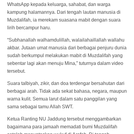
setelah menuntaskan wukuf di Arafah. Di tengah
suasana spiritual yang mendalam itu, ia tidak lupa
memanjatkan doa untuk keselamatan seluruh jamaah
haji.
“Semoga para jamaah diberikan keselamatan dan
mendapatkan pahala serta keridaan dari Allah SWT.
Mereka semuanya diberikan gelar haji makbul dan
mabrur, diampuni segala dosanya dan dikabulkan
semua maksud-maksud hatinya,” ucapnya.
Pagi harinya, suasana perjalanan haji kembali berlanjut.
Setelah bergerak dari Muzdalifah menuju Mina dan
melaksanakan lempar jumrah Aqabah, Subaidi
menjalani tahallul awal dengan menggundul rambutnya.
Usai tahallul, ia kembali mengirimkan video penuh doa
dan harapan. Kali ini bukan lagi sekadar menceritakan
perjalanan ibadahnya, melainkan menyisipkan