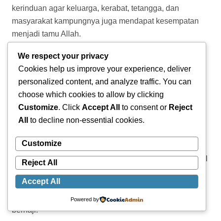
Karena itu, di tengah ribuan jamaah yang bergerak
menuju rangkaian ibadah berikutnya, pikirannya justru
melayang jauh ke kampung halaman. Kepada saudara,
tetangga, para keponakan, hingga sahabat-sahabatnya,
We respect your privacy
ia memanjatkan doa yang sama: semoga suatu hari
Cookies help us improve your experience, deliver
mereka juga dipanggil Allah ke Tanah Suci.
personalized content, and analyze traffic. You can
“Saudara-saudara saya, para tetangga sekalian,
choose which cookies to allow by clicking
ponakan-ponakan saya, semoga disempatkan oleh
Customize
. Click
Accept All
to consent or
Reject
Allah untuk bercukur atau bertahallul setelah
All
to decline non-essential cookies.
melaksanakan Jumratul Aqabah,” katanya.
Customize
Doa itu mengalir sederhana, tetapi terasa hangat dan
Reject All
dekat. Tidak hanya memohon keselamatan bagi dirinya
sendiri, melainkan juga mengajak orang-orang yang ia
Accept All
cintai untuk ikut merasakan perjalanan spiritual yang
Powered by
sama.