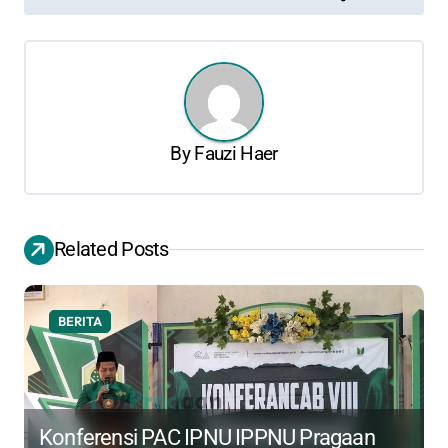
t
n
a
v
By
Fauzi Haer
i
g
a
Related Posts
t
i
o
BERITA
n
Konferensi PAC IPNU IPPNU Pragaan