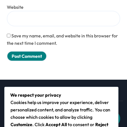
Website
Save my name, email, and website in this browser for
the next time I comment.
We respect your privacy
Search
Cookies help us improve your experience, deliver
personalized content, and analyze traffic. You can
choose which cookies to allow by clicking
Search
Customize
. Click
Accept All
to consent or
Reject