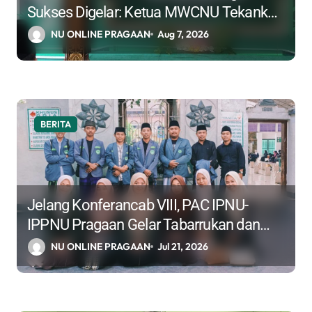
Sukses Digelar: Ketua MWCNU Tekankan
Tiga Karakter Utama Kepemimpinan
NU ONLINE PRAGAAN
Aug 7, 2026
Masa Depan
BERITA
Jelang Konferancab VIII, PAC IPNU-
IPPNU Pragaan Gelar Tabarrukan dan
Ziarah Muassis NU Jawa Timur
NU ONLINE PRAGAAN
Jul 21, 2026