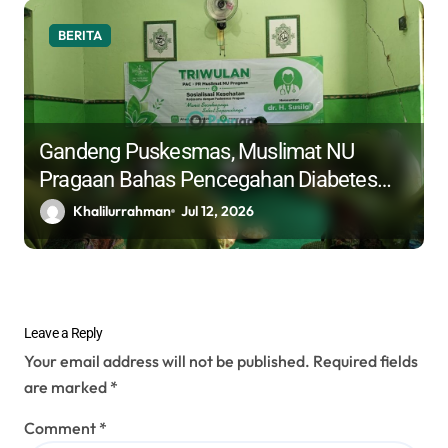
BERITA
Gandeng Puskesmas, Muslimat NU
Pragaan Bahas Pencegahan Diabetes
dan Hipertensi
Khalilurrahman
Jul 12, 2026
Leave a Reply
Your email address will not be published.
Required fields
are marked
*
Comment
*