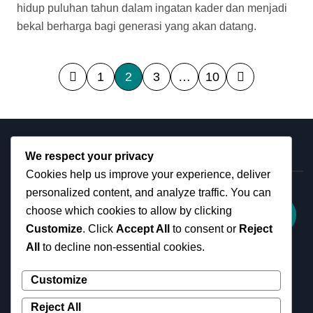
hidup puluhan tahun dalam ingatan kader dan menjadi
bekal berharga bagi generasi yang akan datang.
P
1
2
3
…
10
o
s
t
We respect your privacy
s
Search
Cookies help us improve your experience, deliver
p
personalized content, and analyze traffic. You can
a
choose which cookies to allow by clicking
Search
Customize
. Click
Accept All
to consent or
Reject
g
All
to decline non-essential cookies.
i
n
Customize
a
Reject All